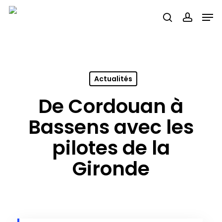
Skip
Men
search
accou
to
main
content
Actualités
De Cordouan à
Bassens avec les
pilotes de la
Gironde