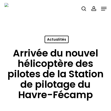
Skip
Men
search
accou
to
main
content
Actualités
Arrivée du nouvel
hélicoptère des
pilotes de la Station
de pilotage du
Havre-Fécamp