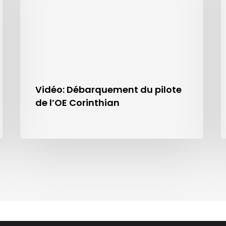
Vidéo: Débarquement du pilote
de l’OE Corinthian
M
Accès
du président
Extranet
que du pilotage
Administrateur
 pilotes
Contact
ation du pilotage en France
Liens partenaires
d qualité
Comment devient-on pilote
tés
Prévisions de recrutement
 d’images