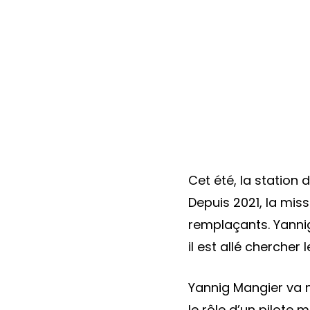
Cet été, la station 
Depuis 2021, la mis
remplaçants. Yannig 
il est allé chercher
Yannig Mangier va mo
le rôle d’un pilote 