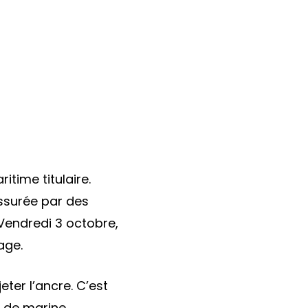
itime titulaire.
assurée par des
 Vendredi 3 octobre,
age.
eter l’ancre. C’est
r de marine,