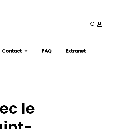
search
account
Contact
FAQ
Extranet
ec le
aint-