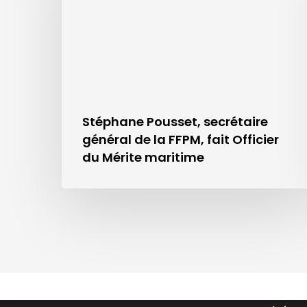
Stéphane Pousset, secrétaire
général de la FFPM, fait Officier
FFPM
La FFP
du Mérite maritime
74 rue du Rocher
Le mot 
Histori
75008 PARIS – FRANCE
Rôle des
Tél. +33 (0) 1 45 22 35 23
Organis
Fax.+33 (0) 1 45 22 19 71
Standar
Actuali
Galerie