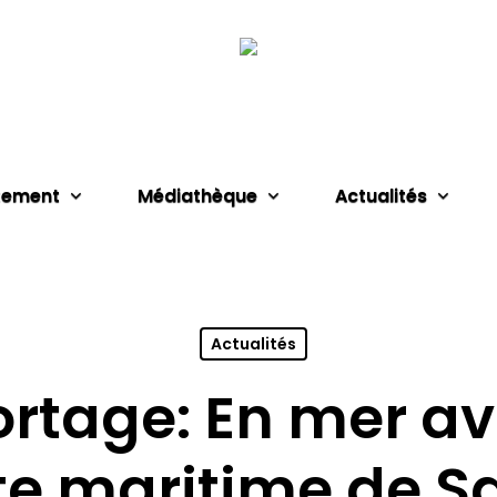
tement
Médiathèque
Actualités
Actualités
rtage: En mer av
te maritime de S