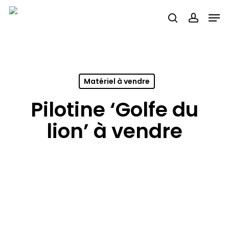
Skip
Men
search
accou
to
main
content
Matériel à vendre
Pilotine ‘Golfe du
lion’ à vendre