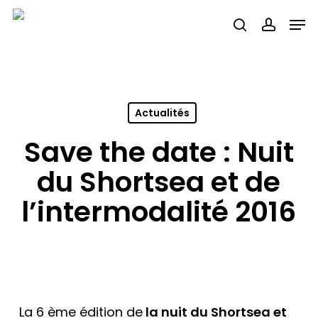
Skip
Men
search
accou
to
main
content
Actualités
Save the date : Nuit
du Shortsea et de
l’intermodalité 2016
La 6 ème édition de
la nuit du Shortsea et