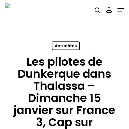
Skip
Men
search
accou
to
main
content
Actualités
Les pilotes de
Dunkerque dans
Thalassa –
Dimanche 15
janvier sur France
3, Cap sur