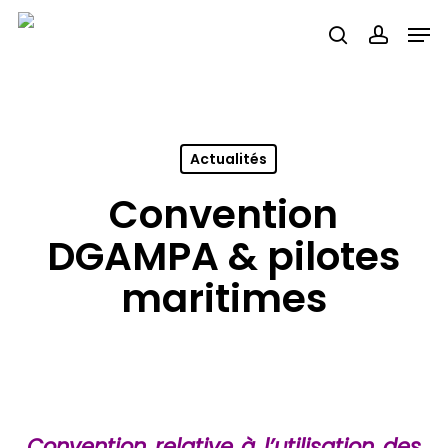
Skip
Men
search
accou
to
main
content
Actualités
Convention
DGAMPA & pilotes
maritimes
Convention relative à l’utilisation des